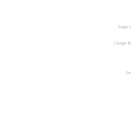
Logo d
/ Logo f
Lo