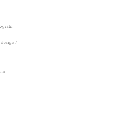
ografii
 design /
fii