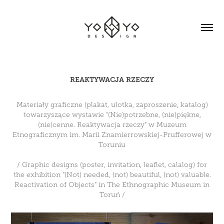
REAKTYWACJA RZECZY
Materiały graficzne (plakat, ulotka, zaproszenie, katalog)
towarzyszące wystawie "(Nie)potrzebne, (nie)piękne,
(nie)cenne. Reaktywacja rzeczy" w Muzeum
Etnograficznym im. Marii Znamierrowskiej-Prufferowej w
Toruniu
/ Graphic designs (poster, invitation, leaflet, calalog) for
the exhibition "(Not) needed, (not) beautiful, (not) valuable.
Reactivation of Objects" in The Ethnographic Museum in
Toruń /