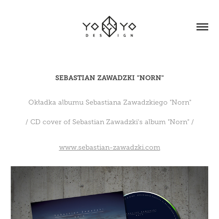
SEBASTIAN ZAWADZKI "NORN"
Okładka albumu Sebastiana Zawadzkiego "Norn"
/ CD cover of Sebastian Zawadzki's album "Norn" /
www.sebastian-zawadzki.com