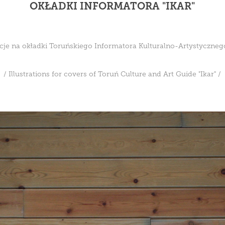
OKŁADKI INFORMATORA "IKAR"
acje na okładki Toruńskiego Informatora Kulturalno-Artystycznego
/ Illustrations for covers of Toruń Culture and Art Guide "Ikar" /