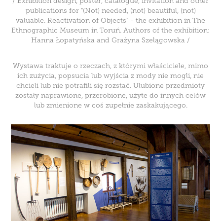
/ Exhibition design, poster, catalogue, invitation and other
publications for "(Not) needed, (not) beautiful, (not)
valuable. Reactivation of Objects" - the exhibition in The
Ethnographic Museum in Toruń. Authors of the exhibition:
Hanna Łopatyńska and Grażyna Szelągowska /
Wystawa traktuje o rzeczach, z którymi właściciele, mimo
ich zużycia, popsucia lub wyjścia z mody nie mogli, nie
chcieli lub nie potrafili się rozstać. Ulubione przedmioty
zostały naprawione, przerobione, użyte do innych celów
lub zmienione w coś zupełnie zaskakującego.